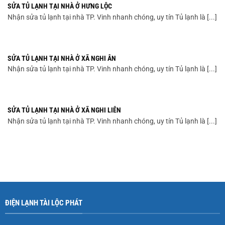
SỬA TỦ LẠNH TẠI NHÀ Ở HƯNG LỘC
Nhận sửa tủ lạnh tại nhà TP. Vinh nhanh chóng, uy tín Tủ lạnh là [...]
SỬA TỦ LẠNH TẠI NHÀ Ở XÃ NGHI ÂN
Nhận sửa tủ lạnh tại nhà TP. Vinh nhanh chóng, uy tín Tủ lạnh là [...]
SỬA TỦ LẠNH TẠI NHÀ Ở XÃ NGHI LIÊN
Nhận sửa tủ lạnh tại nhà TP. Vinh nhanh chóng, uy tín Tủ lạnh là [...]
ĐIỆN LẠNH TÀI LỘC PHÁT