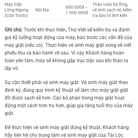
Máy Giặt
Tháo toàn bộ lồng,
600.000đ –
Lồng Ngang
Nội Địa
vệ sinh sạch sẽ, kiểm
1.000.000đ
(Cửa Trước)
tra bảo trì linh kiện
Ghi chú:
Trước khi thực hiện, Thợ Việt sẽ kiểm tra và đánh
giá kỹ lưỡng hoạt động của máy, báo trước các vấn đề của
máy giặt (nếu có). Thực hiện vệ sinh máy giặt xong sẽ viết
phiếu thu và bảo hành về sau. Vì vậy Khách hàng hoàn
toàn yên tâm, máy sẽ không gặp trục trặc sau khi tháo ra
lắp vô.
Sự cần thiết phải vệ sinh máy giặt: Vệ sinh máy giặt theo
định kỳ, đúng quy trình kỹ thuật sẽ làm cho máy giặt giặt
đồ được sạch sẽ hơn. Các bộ phận trong máy giặt hoạt
động một cách trơn tru hơn, giúp gia tăng tuổi thọ của máy
giặt.
Để thực hiện vệ sinh máy giặt đúng kỹ thuật, Khách hàng
hãy liên hệ cho trung tâm vệ sinh máy giặt của Tài Lộc