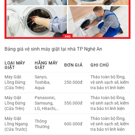
Bảng giá vệ sinh máy giặt tại nhà TP Nghệ An
LOẠI MÁY
HÃNG MÁY
ĐƠN GIÁ
GHI CHÚ
GIẶT
GIẶT
Máy Giặt
Sanyo,
Tháo toàn bộ lồng,
Lồng Đứng
Toshiba,
250.000đ
vệ sinh sạch sẽ, kiểm
(Cửa Trên)
Aqua
tra bảo trì linh kiện
Máy Giặt
Panasonic,
Tháo toàn bộ lồng,
Lồng Đứng
Samsung,
350.000đ
vệ sinh sạch sẽ, kiểm
(Cửa Trên)
LG, Hitachi,…
tra bảo trì linh kiện
Máy Giặt
Tháo toàn bộ lồng,
Thông
Lồng Ngang
600.000đ
vệ sinh sạch sẽ, kiểm
Thường
(Cửa Trước)
tra bảo trì linh kiện