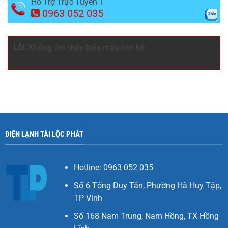
Hỗ Trợ Trực Tuyến 1
0963 052 035
Lỗi:
Không tìm thấy biểu mẫu liên hệ.
ĐIỆN LẠNH TÀI LỘC PHÁT
Hotline: 0963 052 035
Số 6 Tống Duy Tân, Phường Hà Huy Tập,
TP Vinh
Số 168 Nam Trung, Nam Hồng, TX Hồng