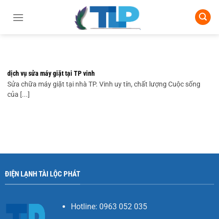
Chuyển
đến
nội
dung
dịch vụ sửa máy giặt tại TP vinh
Sửa chữa máy giặt tại nhà TP. Vinh uy tín, chất lượng Cuộc sống
của [...]
ĐIỆN LẠNH TÀI LỘC PHÁT
Hotline: 0963 052 035