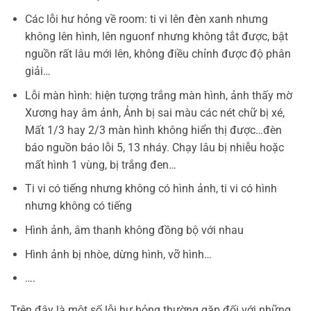
Các lỗi hư hỏng về room: ti vi lên đèn xanh nhưng
không lên hình, lên nguonf nhưng không tắt được, bật
nguồn rất lâu mới lên, không điều chỉnh được độ phân
giải…
Lỗi màn hình: hiện tượng trắng màn hình, ảnh thấy mờ
Xương hay âm ảnh, Ảnh bị sai màu các nét chữ bị xé,
Mất 1/3 hay 2/3 màn hình không hiển thị được…đèn
báo nguồn báo lỗi 5, 13 nháy. Chạy lâu bị nhiễu hoặc
mất hình 1 vùng, bị trắng đen…
Ti vi có tiếng nhưng không có hình ảnh, ti vi có hình
nhưng không có tiếng
Hình ảnh, âm thanh không đồng bộ với nhau
Hình ảnh bị nhòe, dừng hình, vỡ hình…
….
Trên đây là một số lỗi hư hỏng thường gặp đối với những