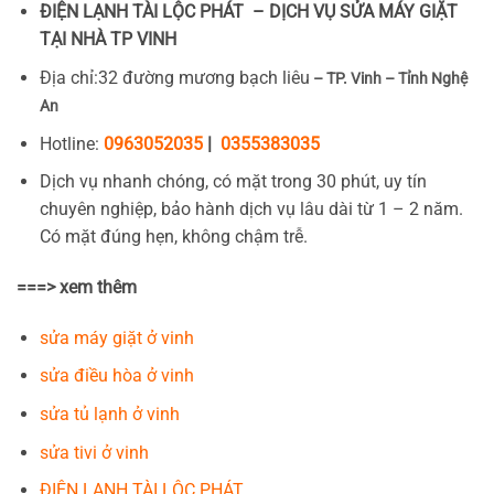
ĐIỆN LẠNH TÀI LỘC PHÁT – DỊCH VỤ SỬA MÁY GIẶT
TẠI NHÀ TP VINH
Địa chỉ:32 đường mương bạch liêu
– TP. Vinh – Tỉnh Nghệ
An
Hotline:
0963052035
|
0355383035
Dịch vụ nhanh chóng, có mặt trong 30 phút, uy tín
chuyên nghiệp, bảo hành dịch vụ lâu dài từ 1 – 2 năm.
Có mặt đúng hẹn, không chậm trễ.
===> xem thêm
sửa máy giặt ở vinh
sửa điều hòa ở vinh
sửa tủ lạnh ở vinh
sửa tivi ở vinh
ĐIỆN LẠNH TÀI LỘC PHÁT