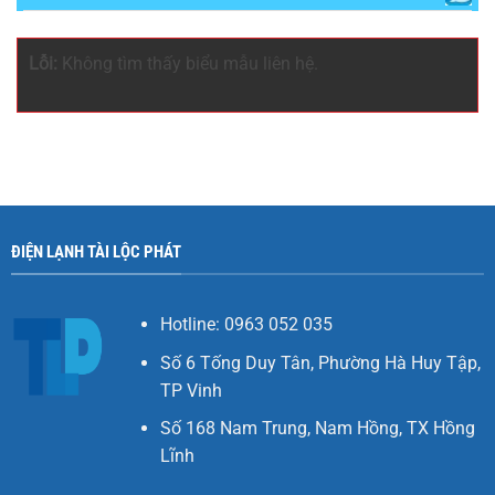
Lỗi:
Không tìm thấy biểu mẫu liên hệ.
ĐIỆN LẠNH TÀI LỘC PHÁT
Hotline: 0963 052 035
Số 6 Tống Duy Tân, Phường Hà Huy Tập,
TP Vinh
Số 168 Nam Trung, Nam Hồng, TX Hồng
Lĩnh