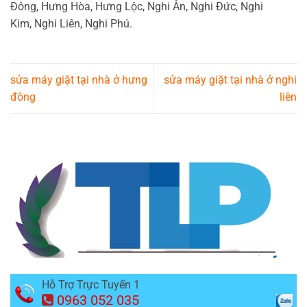
Đông, Hưng Hòa, Hưng Lộc, Nghi Ân, Nghi Đức, Nghi
Kim, Nghi Liên, Nghi Phú.
sửa máy giặt tại nhà ở hưng
sửa máy giặt tại nhà ở nghi
đông
liên
Hỗ Trợ Trực Tuyến 1
0963 052 035