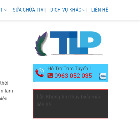
ẶT
SỬA CHỮA TIVI
DỊCH VỤ KHÁC
LIÊN HỆ
Hỗ Trợ Trực Tuyến 1
0963 052 035
thời
ần làm
Lỗi:
Không tìm thấy biểu mẫu
hiệu
liên hệ.