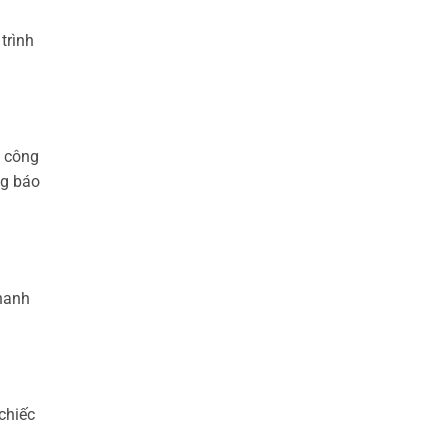
trình
n công
ng báo
nhanh
chiếc