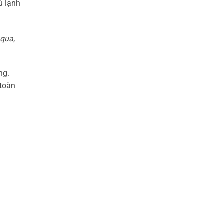
ủ lạnh
Aqua,
ng.
 toàn