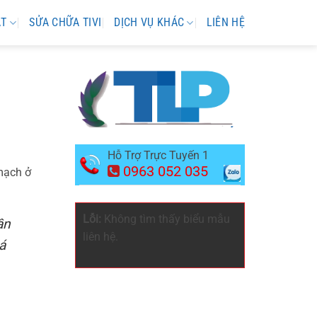
ẶT
SỬA CHỮA TIVI
DỊCH VỤ KHÁC
LIÊN HỆ
Hỗ Trợ Trực Tuyến 1
0963 052 035
 mạch ở
Lỗi:
Không tìm thấy biểu mẫu
ần
liên hệ.
á