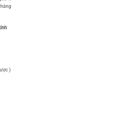
h hàng
kính
ược )