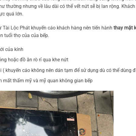
hư thường nhưng về lâu dài có thể vết nứt sẽ bị lan rộng. Khác
ực quá lớn.
ừ Tài Lộc Phát khuyến cáo khách hàng nên tiến hành
thay mặt 
 tuổi thọ của của bếp.
ới của kính
ỏng hoặc đồ ăn rò rỉ qua khe nứt
i ( khuyến cáo không nên dán tạm để sử dụng dù có thể dùng đ
 làm mất thẩm mỹ và mỹ quan không gian bếp