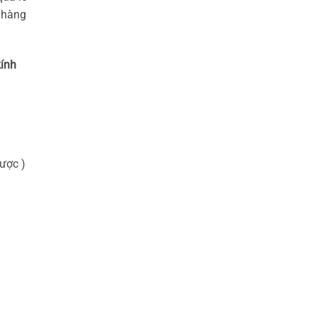
h hàng
kính
ược )