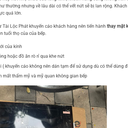
hư thường nhưng về lâu dài có thể vết nứt sẽ bị lan rộng. Khác
ực quá lớn.
ừ Tài Lộc Phát khuyến cáo khách hàng nên tiến hành
thay mặt 
 tuổi thọ của của bếp.
ới của kính
ỏng hoặc đồ ăn rò rỉ qua khe nứt
i ( khuyến cáo không nên dán tạm để sử dụng dù có thể dùng đ
 làm mất thẩm mỹ và mỹ quan không gian bếp