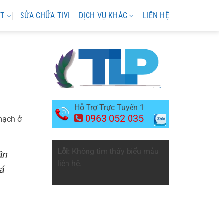
ẶT
SỬA CHỮA TIVI
DỊCH VỤ KHÁC
LIÊN HỆ
Hỗ Trợ Trực Tuyến 1
0963 052 035
 mạch ở
Lỗi:
Không tìm thấy biểu mẫu
ần
liên hệ.
á