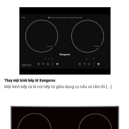
Thay mặt kính bếp từ Kangaroo
Mặt kính bếp từ là nơi tiếp từ giữa dụng cụ nấu và tấm lõi [...]